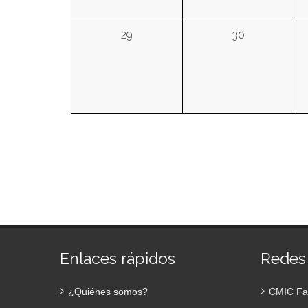
29
30
Enlaces rápidos
Redes
¿Quiénes somos?
CMIC Fa