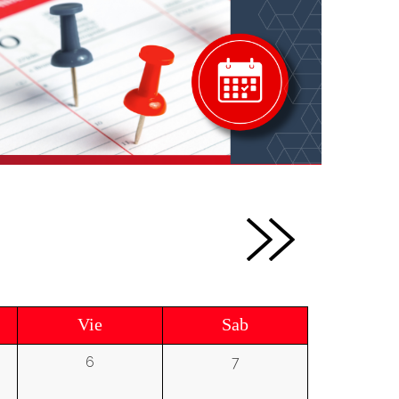
Vie
Sab
6
7