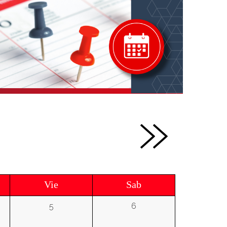
Vie
Sab
5
6