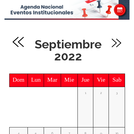
Septiembre
2022
Dom
Lun
Mar
Mie
Jue
Vie
Sab
1
2
3
4
5
6
7
8
9
10