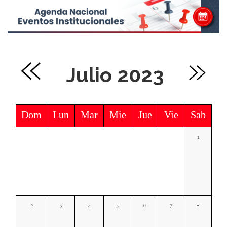
Julio 2023
Dom
Lun
Mar
Mie
Jue
Vie
Sab
1
2
3
4
5
6
7
8