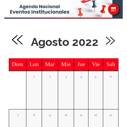
Agosto 2022
Dom
Lun
Mar
Mie
Jue
Vie
Sab
1
2
3
4
5
6
7
8
9
10
11
12
13