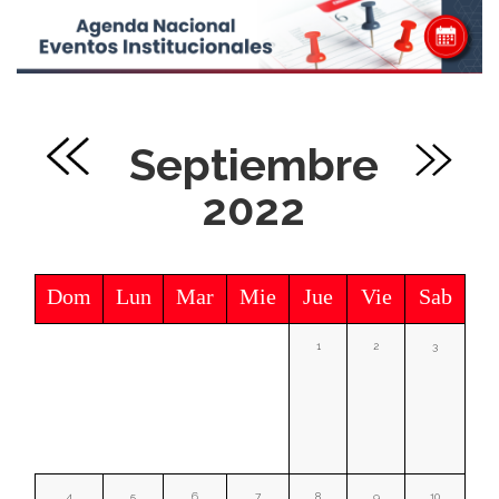
Septiembre
2022
Dom
Lun
Mar
Mie
Jue
Vie
Sab
1
2
3
4
5
6
7
8
9
10