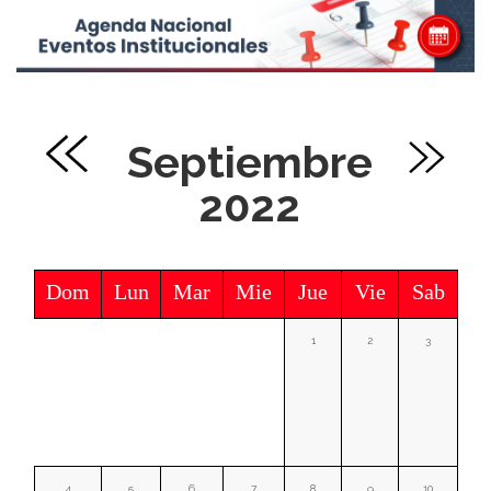
Septiembre
2022
Dom
Lun
Mar
Mie
Jue
Vie
Sab
1
2
3
4
5
6
7
8
9
10