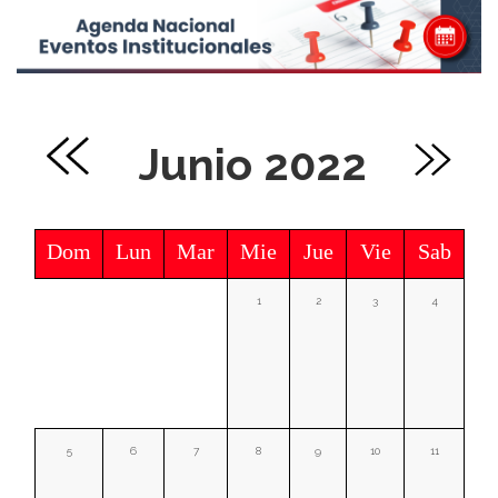
Junio 2022
Dom
Lun
Mar
Mie
Jue
Vie
Sab
1
2
3
4
5
6
7
8
9
10
11