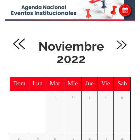
Noviembre
2022
Dom
Lun
Mar
Mie
Jue
Vie
Sab
1
2
3
4
5
6
7
8
9
10
11
12