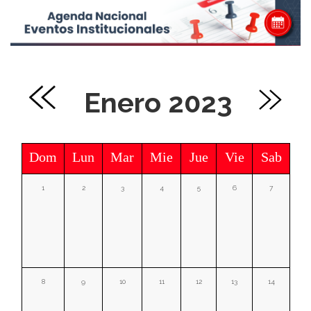
Enero 2023
Dom
Lun
Mar
Mie
Jue
Vie
Sab
1
2
3
4
5
6
7
8
9
10
11
12
13
14