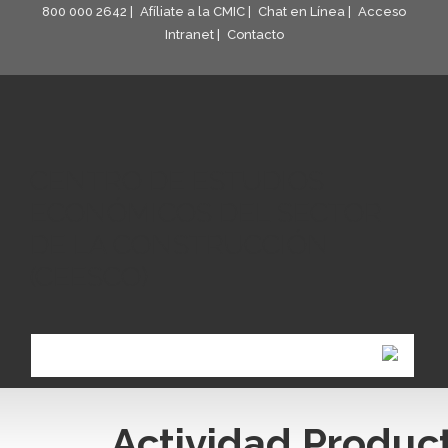
800 000 2642 |
Afíliate a la CMIC |
Chat en Línea |
Acceso
Intranet |
Contacto
CENTRO DE ESTUDIOS
ECONÓMICOS DEL SECTOR
DE LA CONSTRUCCIÓN
(CEESCO)
Menu
Actividad Product