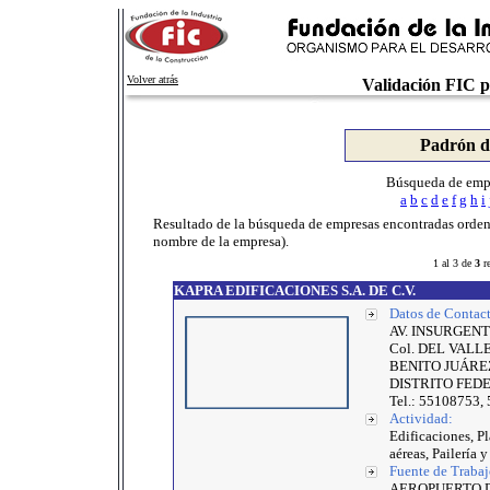
Volver atrás
Validación FIC p
Padrón d
Búsqueda de empr
a
b
c
d
e
f
g
h
i
Resultado de la búsqueda de empresas encontradas ordena
nombre de la empresa).
1 al 3 de
3
re
KAPRA EDIFICACIONES S.A. DE C.V.
Datos de Contact
AV. INSURGENTE
Col. DEL VALL
BENITO JUÁREZ,
DISTRITO FED
Tel.: 55108753,
Actividad:
Edificaciones, Pl
aéreas, Pailería 
Fuente de Trabaj
AEROPUERTO DE