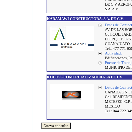
DE C.V. AEROP
S.A. A.V
KARAMAWI CONSTRUCTORA, S.A. DE C.V.
Datos de Contact
AV. DE LAS HOR
Col. COL. JARD
LEÓN., C.P. 375
GUANAJUATO
Tel.: 477 771 65
Actividad:
Edificaciones, P
Fuente de Trabaj
MUNICIPIO DE
KOLOSS COMERCIALIZADORA SA DE CV
Datos de Contact
CANADA S/N 1
Col. RESIDENC
METEPEC, C.P. 
MEXICO
Tel.: 044 722 34