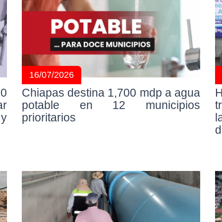
16/07/2026
20
Chiapas destina 1,700 mdp a agua
H
ar
potable en 12 municipios
t
 y
prioritarios
l
d