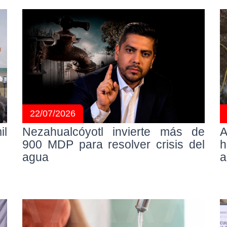
22/07/2026
il
Nezahualcóyotl invierte más de
A
900 MDP para resolver crisis del
h
agua
a