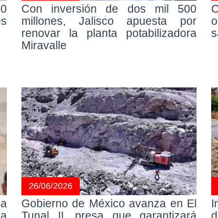
00
Con inversión de dos mil 500
C
es
millones, Jalisco apuesta por
o
renovar la planta potabilizadora
s
Miravalle
26/06/2026
ca
Gobierno de México avanza en El
I
ra
Tunal II, presa que garantizará
d