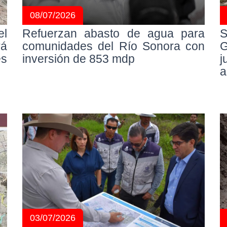
08/07/2026
el
Refuerzan abasto de agua para
S
rá
comunidades del Río Sonora con
G
es
inversión de 853 mdp
j
a
03/07/2026