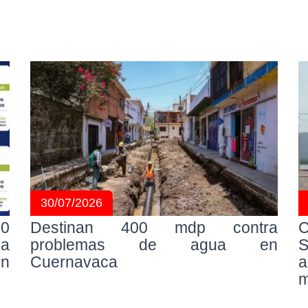
30/07/2026
10
Destinan 400 mdp contra
C
la
problemas de agua en
en
Cuernavaca
a
m