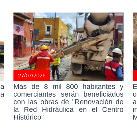
27/07/2026
ra
Más de 8 mil 800 habitantes y
E
la
comerciantes serán beneficiados
o
con las obras de "Renovación de
a
la Red Hidráulica en el Centro
i
Histórico"
M