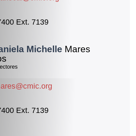
7400 Ext. 7139
aniela Michelle
Mares
os
ectores
mares@cmic.org
7400 Ext. 7139