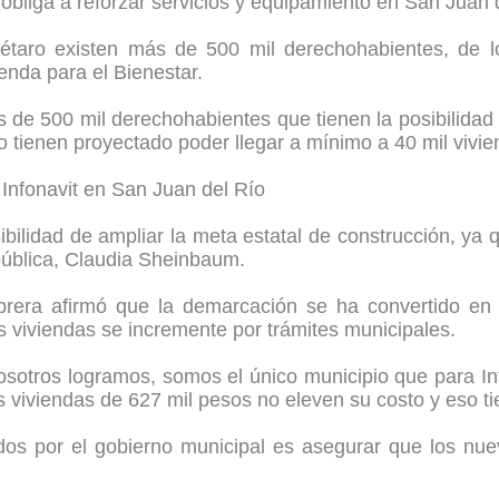
 obliga a reforzar servicios y equipamiento en San Juan 
rétaro existen más de 500 mil derechohabientes, de l
enda para el Bienestar.
 de 500 mil derechohabientes que tienen la posibilidad 
 tienen proyectado poder llegar a mínimo a 40 mil viviend
 Infonavit en San Juan del Río
bilidad de ampliar la meta estatal de construcción, ya 
pública, Claudia Sheinbaum.
ra afirmó que la demarcación se ha convertido en un 
s viviendas se incremente por trámites municipales.
osotros logramos, somos el único municipio que para I
 viviendas de 627 mil pesos no eleven su costo y eso ti
s por el gobierno municipal es asegurar que los nuevo