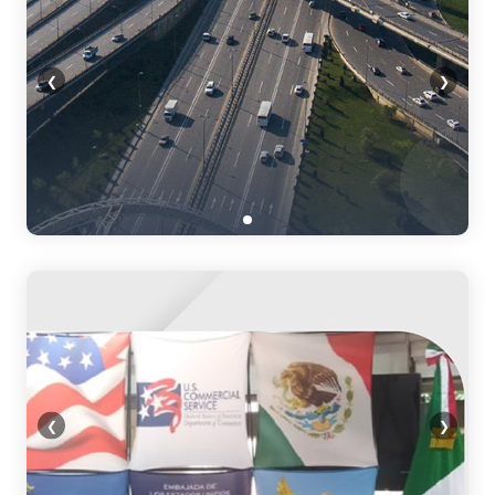
❮
❯
❮
❯