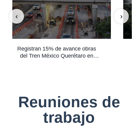
‹
›
Registran 15% de avance obras
O
del Tren México Querétaro en
m
Bernardo Quintana
Reuniones de
trabajo